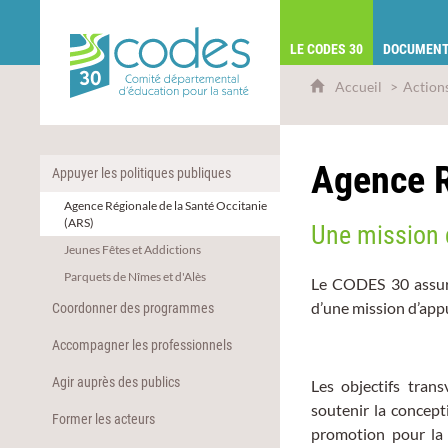
CoDES 30 - Comité départemental d'éduca
LE CODES 30
DOCUMENT
Accueil
Action
Agence R
Appuyer les politiques publiques
Agence Régionale de la Santé Occitanie
(ARS)
Une mission 
Jeunes Fêtes et Addictions
Parquets de Nîmes et d'Alès
Le CODES 30 assure
d’une mission d’appu
Coordonner des programmes
Accompagner les professionnels
Agir auprès des publics
Les objectifs tran
soutenir la concept
Former les acteurs
promotion pour la 