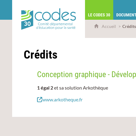
CoDES 30 - Comité départemental d'éduca
LE CODES 30
DOCUMENT
Accueil
Crédit
Crédits
Conception graphique - Dévelo
1 égal 2
et sa solution Arkothèque
www.arkotheque.fr