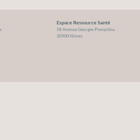
Espace Ressource Santé
cation pour la santé du Gard
e
58 Avenue Georges Pompidou
30900 Nîmes