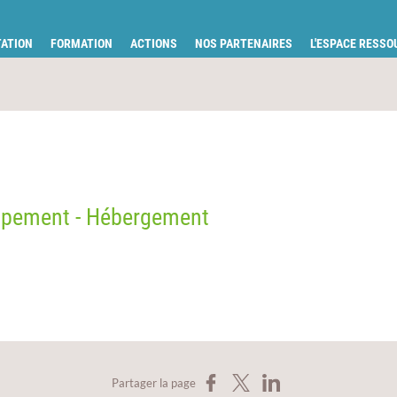
tion pour la santé du Gard
ATION
FORMATION
ACTIONS
NOS PARTENAIRES
L'ESPACE RESS
s
ppement - Hébergement
Partager sur Facebook
Partager sur X
Partager sur LinkedIn
Partager la page