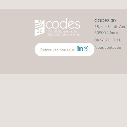
CODES 30
CODES 30 - Comité Départemental d'édu
15, rue Sainte Ann
30900 Nîmes
04 66 21 10 11
Nous contacter
LinkedIn
Twitter
Retrouvez-nous sur…