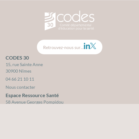
CODES 30 - Comité Départemental d
LinkedIn
Twitter
Retrouvez-nous sur…
CODES 30
15, rue Sainte Anne
30900 Nîmes
04 66 21 10 11
Nous contacter
Espace Ressource Santé
58 Avenue Georges Pompidou
30900 Nîmes
Plan du site
Mentions légales
Crédits