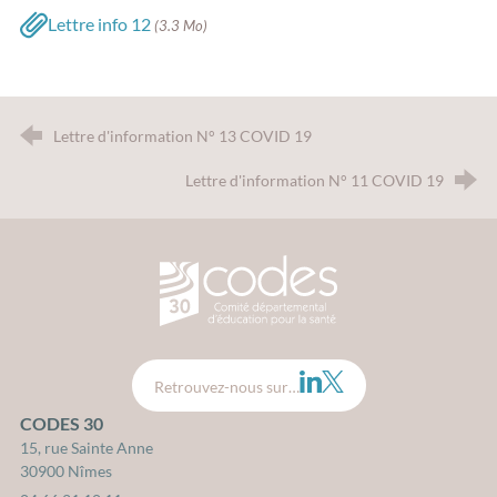
Lettre info 12
(3.3 Mo)
Lettre d'information N° 13 COVID 19
Lettre d'information N° 11 COVID 19
CODES 30 - Comité Départemental d
LinkedIn
Twitter
Retrouvez-nous sur…
CODES 30
15, rue Sainte Anne
30900 Nîmes