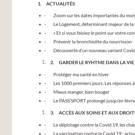
1.
ACTUALITÉS
- Zoom sur les dates importantes du moi
- Le Logement, déterminant majeur de la 
- « Et si vous faisiez le point sur votre co
- Prévenir la bronchiolite du nourrisson
- Découverte d’un nouveau variant Covid
2.
GARDER LE RYHTME DANS LA VI
- Protéger ma santé en hiver
- Les 1000 premiers jours. Les réponses à v
- Mieux manger, bien bouger
- Le PASS’SPORT prolongé jusqu’en févri
3.
ACCÈS AUX SOINS ET AUX DROIT
- Le dépistage contre la Covid 19, les ch
- La vaccination contre la Covid 19 : actua