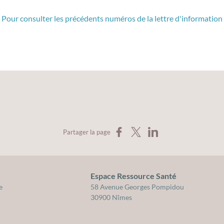
Pour consulter les précédents numéros de la lettre d'information
Partager sur Facebook
Partager sur X
Partager sur LinkedIn
Partager la page
Espace Ressource Santé
cation pour la santé du Gard
e
58 Avenue Georges Pompidou
30900 Nîmes