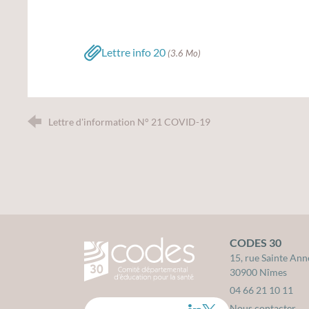
Lettre info 20
(3.6 Mo)
Lettre d'information N° 21 COVID-19
CODES 30
CODES 30 - Comité Départemental d'édu
15, rue Sainte Ann
30900 Nîmes
04 66 21 10 11
Nous contacter