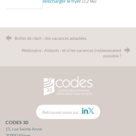
Télécharger le flyer
(3.2 Mo)
Bulles de répit : des vacances adaptées
Webinaire : Aidants : et si les vacances (re)devenaient
possible ?
CODES 30 - Comité Départemental d
LinkedIn
Twitter
Retrouvez-nous sur…
CODES 30
15, rue Sainte Anne
30900 Nîmes