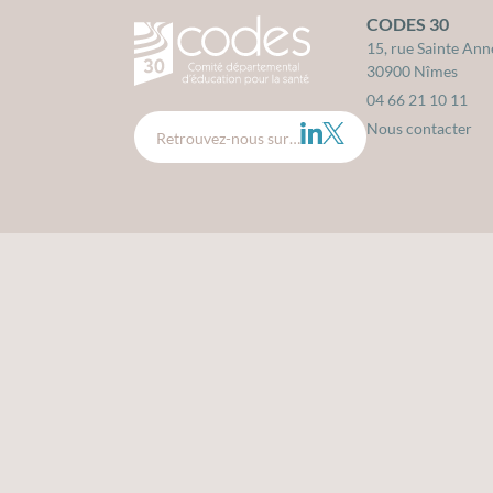
CODES 30
CODES 30 - Comité Départemental d'édu
15, rue Sainte Ann
30900 Nîmes
04 66 21 10 11
Nous contacter
LinkedIn
Twitter
Retrouvez-nous sur…