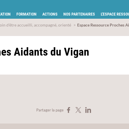
tion pour la santé du Gard
ATION
FORMATION
ACTIONS
NOS PARTENAIRES
L'ESPACE RESS
soin d'être accueilli, accompagné, orienté
Espace Ressource Proches A
es Aidants du Vigan
Partager sur Facebook
Partager sur X
Partager sur LinkedIn
Partager la page