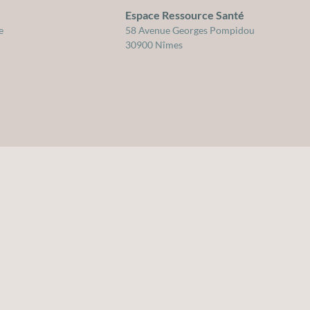
Espace Ressource Santé
cation pour la santé du Gard
e
58 Avenue Georges Pompidou
30900 Nîmes