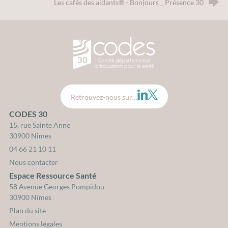
Les cafés des aidants® - Bonjours _ Présence 30
CODES 30 - Comité Départemental d
LinkedIn
Twitter
Retrouvez-nous sur…
CODES 30
15, rue Sainte Anne
30900 Nîmes
04 66 21 10 11
Nous contacter
Espace Ressource Santé
58 Avenue Georges Pompidou
30900 Nîmes
Plan du site
Mentions légales