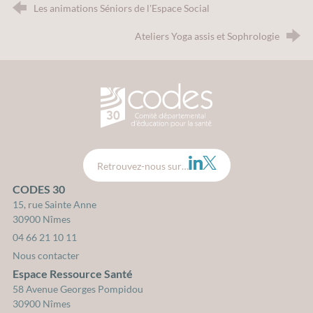
Les animations Séniors de l'Espace Social
Ateliers Yoga assis et Sophrologie
CODES 30 - Comité Départemental d
LinkedIn
Twitter
Retrouvez-nous sur…
CODES 30
15, rue Sainte Anne
30900 Nîmes
04 66 21 10 11
Nous contacter
Espace Ressource Santé
58 Avenue Georges Pompidou
30900 Nîmes