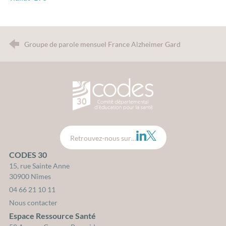
Groupe de parole mensuel France Alzheimer Gard
CODES 30 - Comité Départemental d
LinkedIn
Twitter
Retrouvez-nous sur…
CODES 30
15, rue Sainte Anne
30900 Nîmes
04 66 21 10 11
Nous contacter
Espace Ressource Santé