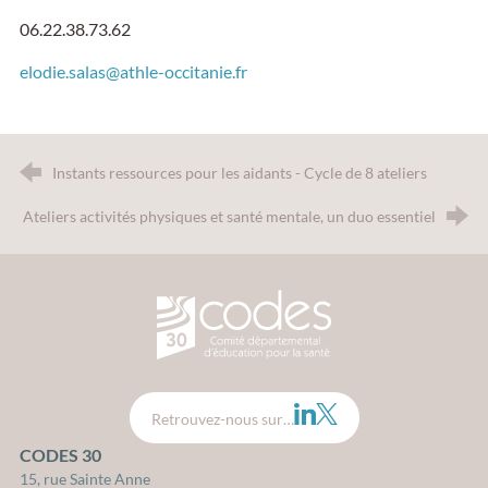
06.22.38.73.62
elodie.salas@athle-occitanie.fr
Instants ressources pour les aidants - Cycle de 8 ateliers
Ateliers activités physiques et santé mentale, un duo essentiel
CODES 30 - Comité Départemental d
LinkedIn
Twitter
Retrouvez-nous sur…
CODES 30
15, rue Sainte Anne