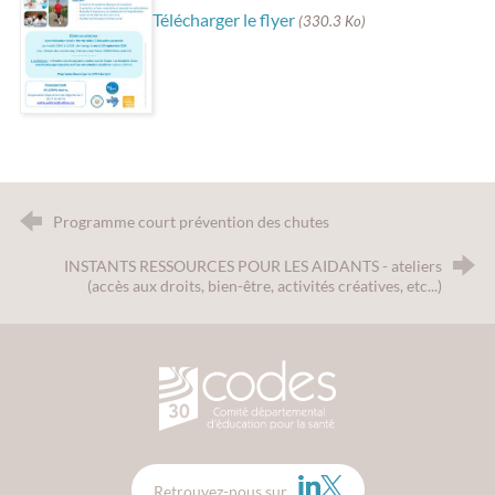
Télécharger le flyer
(330.3 Ko)
Programme court prévention des chutes
INSTANTS RESSOURCES POUR LES AIDANTS - ateliers
(accès aux droits, bien-être, activités créatives, etc...)
CODES 30 - Comité Départemental d
LinkedIn
Twitter
Retrouvez-nous sur…