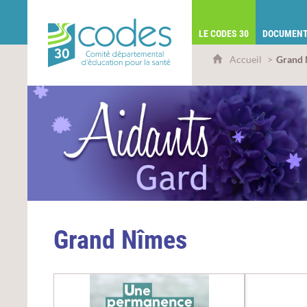
CoDES 30 - Comité départemental d'éduca
LE CODES 30
DOCUMENT
Accueil
Grand
Grand Nîmes