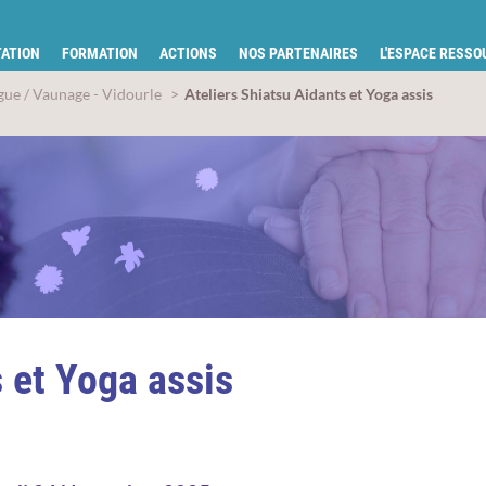
tion pour la santé du Gard
ATION
FORMATION
ACTIONS
NOS PARTENAIRES
L'ESPACE RESS
ue / Vaunage - Vidourle
Ateliers Shiatsu Aidants et Yoga assis
 et Yoga assis