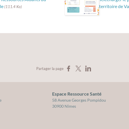
rle
territoire de V
(111.4 Ko)
Partager sur Facebook
Partager sur X
Partager sur LinkedIn
Partager la page
Espace Ressource Santé
cation pour la santé du Gard
e
58 Avenue Georges Pompidou
30900 Nîmes