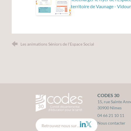
territoire de Vaunage - Vidou
Les animations Séniors de l'Espace Social
CODES 30
CODES 30 - Comité Départemental d'édu
15, rue Sainte Ann
30900 Nîmes
04 66 21 10 11
Nous contacter
LinkedIn
Twitter
Retrouvez-nous sur…