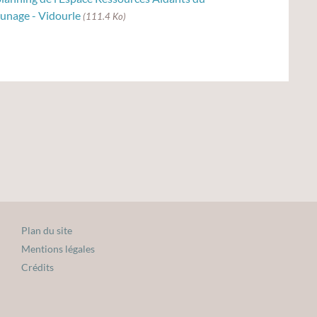
aunage - Vidourle
(111.4 Ko)
Plan du site
Mentions légales
Crédits