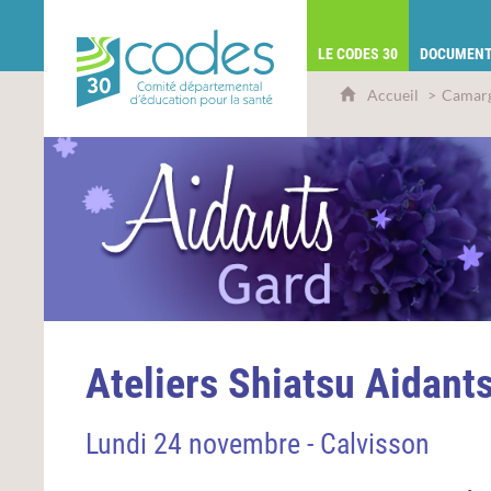
CoDES 30 - Comité départemental d'éduca
LE CODES 30
DOCUMENT
Accueil
Camarg
Ateliers Shiatsu Aidants
Lundi 24 novembre - Calvisson