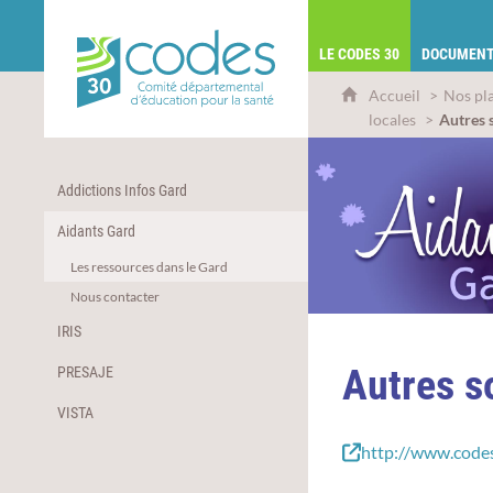
CoDES 30 - Comité départemental d'éduca
LE CODES 30
DOCUMENT
Accueil
Nos pl
locales
Autres 
Addictions Infos Gard
Aidants Gard
Les ressources dans le Gard
Nous contacter
IRIS
Autres s
PRESAJE
VISTA
http://www.codes