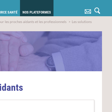
OURCE SANTÉ
NOS PLATEFORMES
r les proches aidants et les professionnels
Les solutions
idants