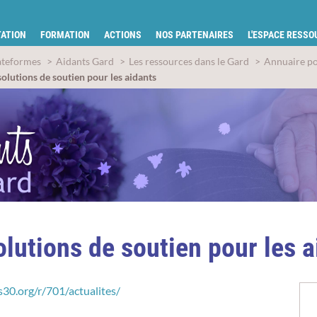
tion pour la santé du Gard
ATION
FORMATION
ACTIONS
NOS PARTENAIRES
L'ESPACE RESS
ateformes
Aidants Gard
Les ressources dans le Gard
Annuaire pou
solutions de soutien pour les aidants
olutions de soutien pour les a
30.org/r/701/actualites/