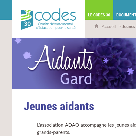
CoDES 30 - Comité départemental d'éduca
LE CODES 30
DOCUMENT
Accueil
Jeunes
Jeunes aidants
L'association ADAO accompagne les jeunes aidan
grands-parents.