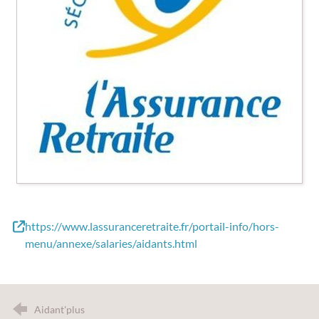
https://www.lassuranceretraite.fr/portail-info/hors-
menu/annexe/salaries/aidants.html
Aidant'plus