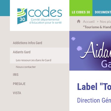
CoDES 30 - Comité départemental d'éduca
LE CODES 30
DOCUMENT
Accueil
Nos pl
"Tourisme & Hand
Addictions Infos Gard
Aidants Gard
Les ressources dans le Gard
Nous contacter
IRIS
Label "T
PRESAJE
VISTA
Direction Gén