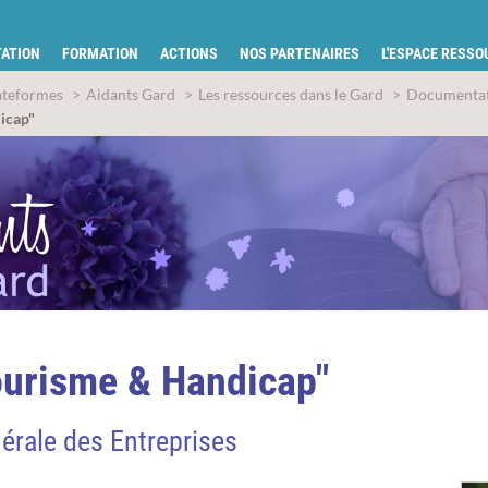
tion pour la santé du Gard
ATION
FORMATION
ACTIONS
NOS PARTENAIRES
L'ESPACE RESS
ateformes
Aidants Gard
Les ressources dans le Gard
Documentati
icap"
ourisme & Handicap"
érale des Entreprises