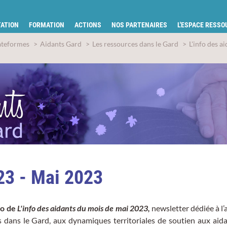
tion pour la santé du Gard
ATION
FORMATION
ACTIONS
NOS PARTENAIRES
L'ESPACE RESS
ateformes
Aidants Gard
Les ressources dans le Gard
L'info des a
3 - Mai 2023
ro de
L'info des aidants du mois de mai 2023,
newsletter dédiée à l’
 dans le Gard, aux dynamiques territoriales de soutien aux aida