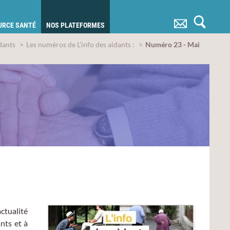
OURCE SANTÉ
NOS PLATEFORMES
idants
Les numéros de L'info des aidants :
Numéro 23 - Mai
actualité
nts et à