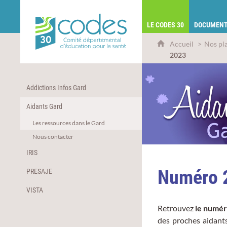
CoDES 30 - Comité départemental d'éduca
LE CODES 30
DOCUMENT
Accueil
Nos pl
2023
Addictions Infos Gard
Aidants Gard
Les ressources dans le Gard
Nous contacter
IRIS
Numéro 2
PRESAJE
VISTA
Retrouvez
le numé
des proches aidants