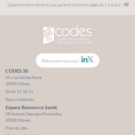
Questionnaire destiné aux parents d'enfants âgés de 1 à 6 ans
CODES 30 - Comité Départemental d
LinkedIn
Twitter
Retrouvez-nous sur…
CODES 30
15, rue Sainte Anne
30900 Nîmes
04 66 21 10 11
Nous contacter
Espace Ressource Santé
58 Avenue Georges Pompidou
30900 Nîmes
Plan du site