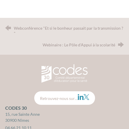
Webconférence "Et si le bonheur passait par la transmission ?
"
Webinaire : Le Pôle d'Appui à la scolarité
CODES 30 - Comité Départemental d
LinkedIn
Twitter
Retrouvez-nous sur…
CODES 30
15, rue Sainte Anne
30900 Nîmes
04 66 21 10 11