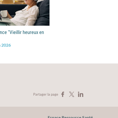
ce "Vieillir heureux en
n 2026
Partager sur Facebook
Partager sur X
Partager sur LinkedIn
Partager la page
Espace Ressource Santé
cation pour la santé du Gard