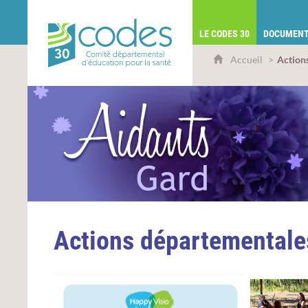
CoDES 30 - Comité départemental d'éduca
LE CODES 30
DOCUMENT
Accueil
Action
Actions départementale