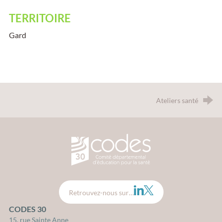
TERRITOIRE
Gard
Ateliers santé
CODES 30 - Comité Départemental d
LinkedIn
Twitter
Retrouvez-nous sur…
CODES 30
15, rue Sainte Anne