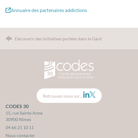
Annuaire des partenaires addictions
Découvrir des initiatives portées dans le Gard
CODES 30 - Comité Départemental d
LinkedIn
Twitter
Retrouvez-nous sur…
CODES 30
15, rue Sainte Anne
30900 Nîmes
04 66 21 10 11
Nous contacter