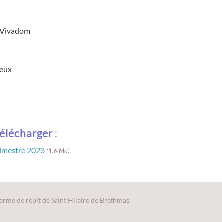
t Vivadom
reux
élécharger :
rimestre 2023
(1.6 Mo)
forme de répit de Saint Hilaire de Brethmas