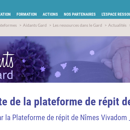
tion pour la santé du Gard
ATION
FORMATION
ACTIONS
NOS PARTENAIRES
L'ESPACE RESS
ateformes
Aidants Gard
Les ressources dans le Gard
Actualités
te de la plateforme de répit 
r la Plateforme de répit de Nîmes Vivadom _