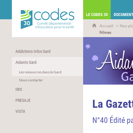
CoDES 30 - Comité départemental d'éduca
LE CODES 30
DOCUMENT
Accueil
Nos pl
Nîmes
Addictions Infos Gard
Aidants Gard
Les ressources dans le Gard
Nous contacter
IRIS
La Gazet
PRESAJE
VISTA
N°40 Édité pa