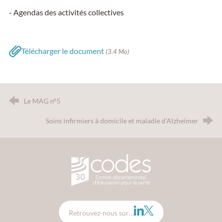
- Agendas des activités collectives
Télécharger le document
(3.4 Mo)
Le MAG n°5
Soins infirmiers à domicile et maladie d'Alzheimer
CODES 30 - Comité Départemental d
LinkedIn
Twitter
Retrouvez-nous sur…