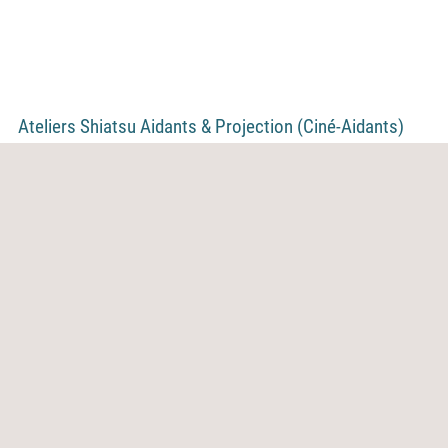
Ateliers Shiatsu Aidants & Projection (Ciné-Aidants)
27 octobre 2025 - Calvisson
Grand Nîmes
Uzège Gard Rhodanien
CODES 30 - Comité Départemental d