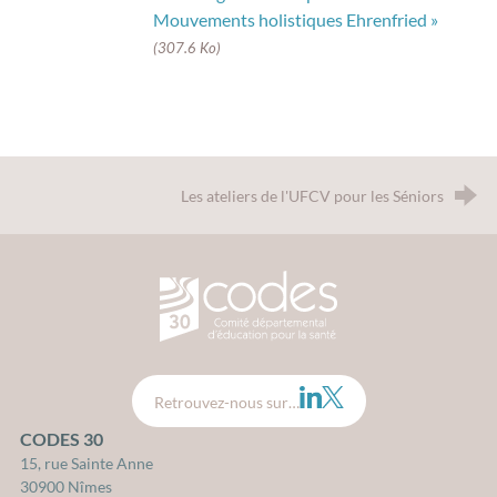
Mouvements holistiques Ehrenfried »
(307.6 Ko)
Les ateliers de l'UFCV pour les Séniors
CODES 30 - Comité Départemental d
LinkedIn
Twitter
Retrouvez-nous sur…
CODES 30
15, rue Sainte Anne
30900 Nîmes