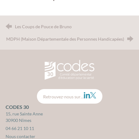
Les Coups de Pouce de Bruno
MDPH (Maison Départementale des Personnes Handicapées)
CODES 30 - Comité Départemental d
LinkedIn
Twitter
Retrouvez-nous sur…
CODES 30
15, rue Sainte Anne
30900 Nîmes
04 66 21 10 11
Nous contacter