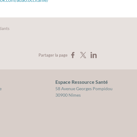
dants
Partager sur Facebook
Partager sur X
Partager sur LinkedIn
Partager la page
Espace Ressource Santé
cation pour la santé du Gard
e
58 Avenue Georges Pompidou
30900 Nîmes