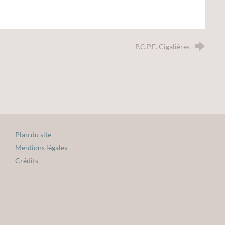
P.C.P.E. Cigalières
Plan du site
Mentions légales
Crédits