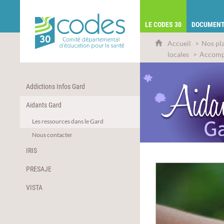
CoDES 30 - Comité départemental d'éduca
LE CODES 30
DOCUMENT
Accueil
Nos pl
locales
Accomp
Addictions Infos Gard
Aidants Gard
Les ressources dans le Gard
Nous contacter
IRIS
PRESAJE
VISTA