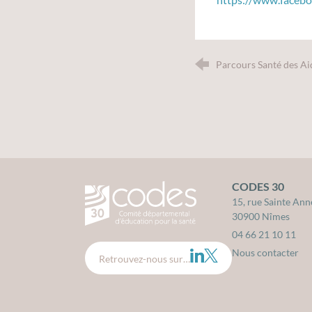
Parcours Santé des Ai
CODES 30
CODES 30 - Comité Départemental d'édu
15, rue Sainte Ann
30900 Nîmes
04 66 21 10 11
Nous contacter
LinkedIn
Twitter
Retrouvez-nous sur…