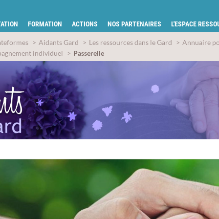
tion pour la santé du Gard
ATION
FORMATION
ACTIONS
NOS PARTENAIRES
L'ESPACE RESS
ateformes
Aidants Gard
Les ressources dans le Gard
Annuaire pou
agnement individuel
Passerelle