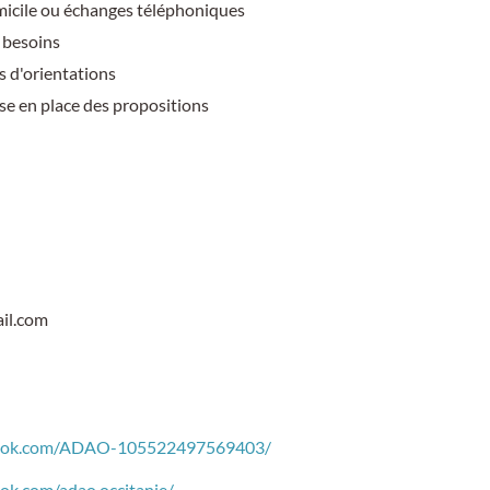
micile ou échanges téléphoniques
 besoins
s d'orientations
ise en place des propositions
il.com
book.com/ADAO-105522497569403/
ok.com/adao.occitanie/