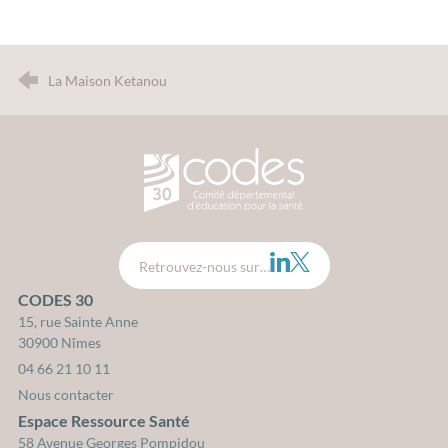
La Maison Ketanou
CODES 30 - Comité Départemental d
LinkedIn
Twitter
Retrouvez-nous sur…
CODES 30
15, rue Sainte Anne
30900 Nîmes
04 66 21 10 11
Nous contacter
Espace Ressource Santé
58 Avenue Georges Pompidou