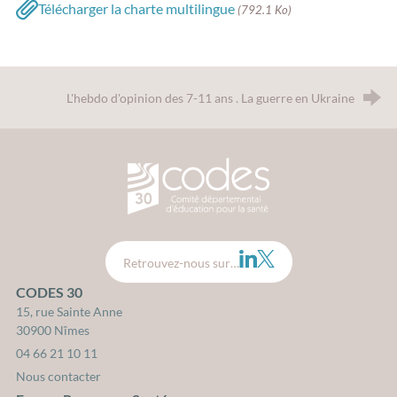
Télécharger la charte multilingue
(792.1 Ko)
L'hebdo d'opinion des 7-11 ans . La guerre en Ukraine
CODES 30 - Comité Départemental d
LinkedIn
Twitter
Retrouvez-nous sur…
CODES 30
15, rue Sainte Anne
30900 Nîmes
04 66 21 10 11
Nous contacter