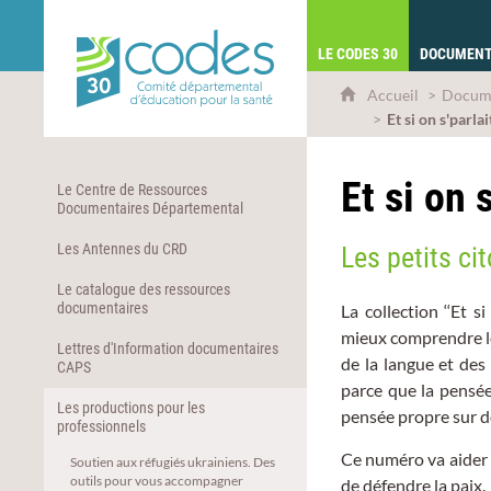
CoDES 30 - Comité départemental d'éduca
LE CODES 30
DOCUMENT
Accueil
Docum
Et si on s'parlai
Et si on 
Le Centre de Ressources
Documentaires Départemental
Les Antennes du CRD
Les petits ci
Le catalogue des ressources
documentaires
La collection ‘‘Et s
mieux comprendre le 
Lettres d'Information documentaires
de la langue et des
CAPS
parce que la pensée
Les productions pour les
pensée propre sur d
professionnels
Ce numéro va aider 
Soutien aux réfugiés ukrainiens. Des
outils pour vous accompagner
de défendre la paix.