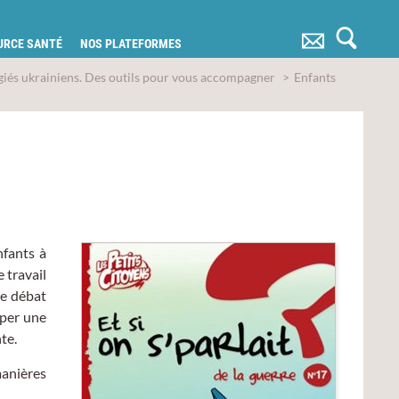
OURCE SANTÉ
NOS PLATEFORMES
giés ukrainiens. Des outils pour vous accompagner
Enfants
nfants à
 travail
le débat
pper une
te.
manières