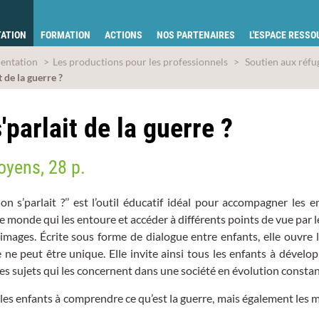
tion pour la santé du Gard
ATION
FORMATION
ACTIONS
NOS PARTENAIRES
L'ESPACE RESS
entation
Les productions pour les professionnels
Soutien aux réfu
t de la guerre ?
s'parlait de la guerre ?
toyens, 28 p.
i on s’parlait ?’’ est l’outil éducatif idéal pour accompagner les e
monde qui les entoure et accéder à différents points de vue par le
 images. Écrite sous forme de dialogue entre enfants, elle ouvre 
 ne peut être unique. Elle invite ainsi tous les enfants à dévelo
es sujets qui les concernent dans une société en évolution constan
les enfants à comprendre ce qu’est la guerre, mais également les 