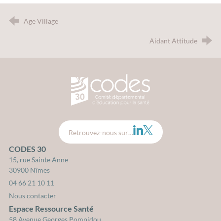
Age Village
Aidant Attitude
CODES 30 - Comité Départemental d
LinkedIn
Twitter
Retrouvez-nous sur…
CODES 30
15, rue Sainte Anne
30900 Nîmes
04 66 21 10 11
Nous contacter
Espace Ressource Santé
58 Avenue Georges Pompidou