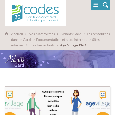
CoDES 30 - Comité départemental d'éducatio
Accueil
Nos plateformes
Aidants Gard
Les ressources
dans le Gard
Documentation et sites internet
Sites
internet
Proches aidants
Age Village PRO