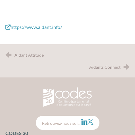
https://www.aidant.info/
Aidant Attitude
Aidants Connect
CODES 30 - Comité Départemental d
LinkedIn
Twitter
Retrouvez-nous sur…
CODES 30