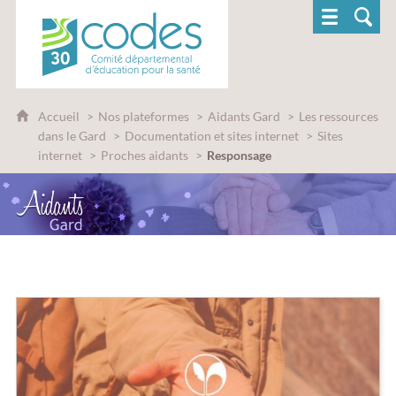
CoDES 30 - Comité départemental d'éducatio
Accueil
Nos plateformes
Aidants Gard
Les ressources
dans le Gard
Documentation et sites internet
Sites
internet
Proches aidants
Responsage