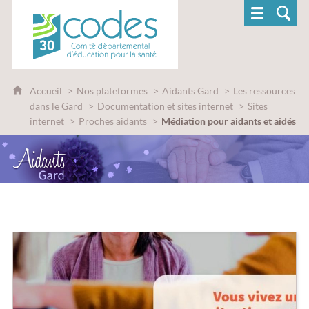
CoDES 30 - Comité départemental d'éducatio
Accueil
Nos plateformes
Aidants Gard
Les ressources
dans le Gard
Documentation et sites internet
Sites
internet
Proches aidants
Médiation pour aidants et aidés