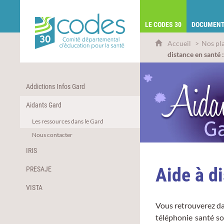
CoDES 30 - Comité départemental d'éduca
LE CODES 30
DOCUMENT
Accueil
Nos pl
distance en santé 
Addictions Infos Gard
Aidants Gard
Les ressources dans le Gard
Nous contacter
IRIS
Aide à di
PRESAJE
VISTA
Vous retrouverez da
téléphonie santé so