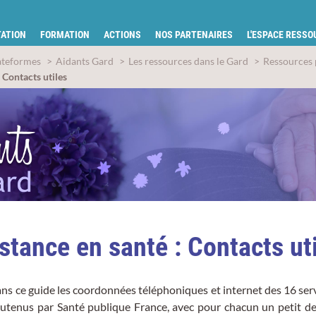
tion pour la santé du Gard
ATION
FORMATION
ACTIONS
NOS PARTENAIRES
L'ESPACE RESS
ateformes
Aidants Gard
Les ressources dans le Gard
Ressources p
: Contacts utiles
stance en santé : Contacts ut
ns ce guide les coordonnées téléphoniques et internet des 16 ser
utenus par Santé publique France, avec pour chacun un petit des