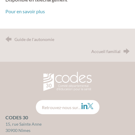
Pour en savoir plus
Guide de l'autonomie
Accueil familial
CODES 30 - Comité Départemental d
LinkedIn
Twitter
Retrouvez-nous sur…
CODES 30
15, rue Sainte Anne
30900 Nîmes