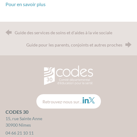
Pour en savoir plus
Guide des services de soins et d'aides à la vie sociale
Guide pour les parents, conjoints et autres proches
CODES 30 - Comité Départemental d
LinkedIn
Twitter
Retrouvez-nous sur…
CODES 30
15, rue Sainte Anne
30900 Nîmes
04 66 21 10 11